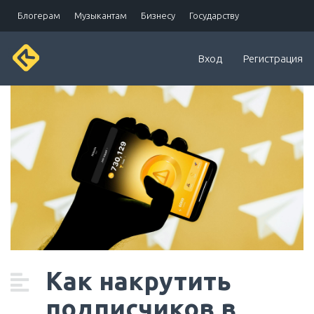
Блогерам
Музыкантам
Бизнесу
Государству
Telegram Stars
FAQ
Вход
Регистрация
Как накрутить
подписчиков в