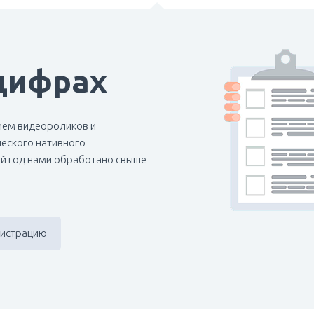
цифрах
ием видеороликов и
еского нативного
ий год нами обработано свыше
гистрацию