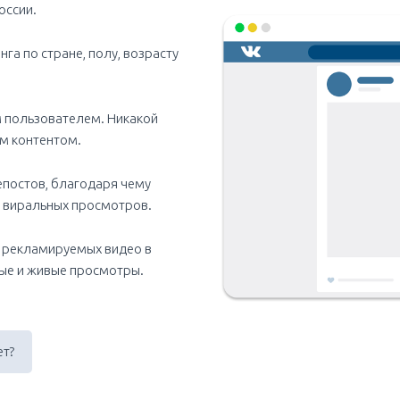
оссии.
га по стране, полу, возрасту
 пользователем. Никакой
м контентом.
епостов, благодаря чему
 виральных просмотров.
 рекламируемых видео в
ые и живые просмотры.
ет?